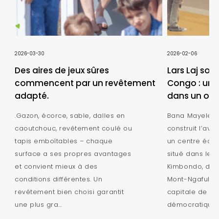
2026-03-30
2026-02-06
Des aires de jeux sûres
Lars Laj sou
commencent par un revêtement
Congo : une 
adapté.
dans un orp
.Gazon, écorce, sable, dalles en
Bana Mayele - 
caoutchouc, revêtement coulé ou
construit l’ave
tapis emboîtables – chaque
un centre éduc
surface a ses propres avantages
situé dans le q
et convient mieux à des
Kimbondo, dans
conditions différentes. Un
Mont-Ngafula à
revêtement bien choisi garantit
capitale de la
une plus gra...
démocratique d