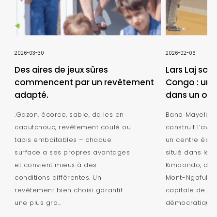
2026-03-30
2026-02-06
Des aires de jeux sûres
Lars Laj sou
commencent par un revêtement
Congo : une 
adapté.
dans un orp
.Gazon, écorce, sable, dalles en
Bana Mayele - 
caoutchouc, revêtement coulé ou
construit l’ave
tapis emboîtables – chaque
un centre éduc
surface a ses propres avantages
situé dans le q
et convient mieux à des
Kimbondo, dans
conditions différentes. Un
Mont-Ngafula à
revêtement bien choisi garantit
capitale de la
une plus gra...
démocratique d