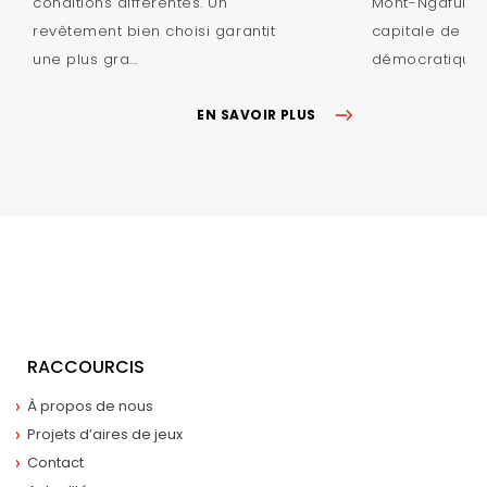
conditions différentes. Un
Mont-Ngafula à
revêtement bien choisi garantit
capitale de la
une plus gra...
démocratique d
EN SAVOIR PLUS
RACCOURCIS
À propos de nous
Projets d’aires de jeux
Contact