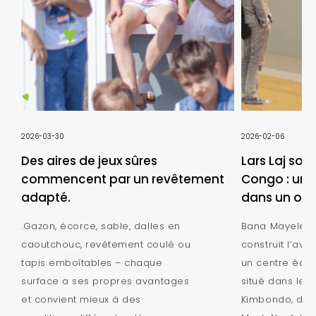
2026-03-30
2026-02-06
Des aires de jeux sûres
Lars Laj sou
commencent par un revêtement
Congo : une 
adapté.
dans un orp
.Gazon, écorce, sable, dalles en
Bana Mayele - 
caoutchouc, revêtement coulé ou
construit l’ave
tapis emboîtables – chaque
un centre éduc
surface a ses propres avantages
situé dans le q
et convient mieux à des
Kimbondo, dans