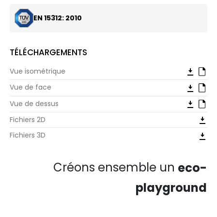
de match se transformer en mini-événement sportif,
reflétant l'énergie et la passion du célèbre San Siro
EN 15312: 2010
Stadium. Découvrez San Siro, la nouvelle définition
des équipements sportifs et des aires de jeu.
Préparez-vous à jouer, à vous entraîner et à
TÉLÉCHARGEMENTS
conquérir !
Vue isométrique
Vue de face
Vue de dessus
Fichiers 2D
Fichiers 3D
Créons ensemble un
eco-
playground